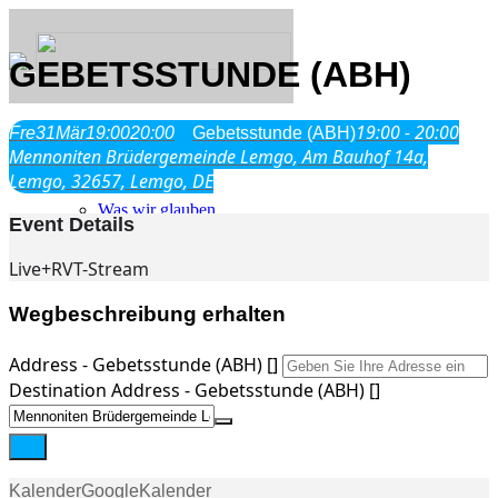
GEBETSSTUNDE (ABH)
19:00 - 20:00
Fre
31
Mär
19:00
20:00
Gebetsstunde (ABH)
Über Uns
Mennoniten Brüdergemeinde Lemgo, Am Bauhof 14a,
Lemgo, 32657, Lemgo, DE
Was wir glauben
Event Details
Jesus Christus
Geschichte
Live+RVT-Stream
Neu hier
Wegbeschreibung erhalten
Address - Gebetsstunde (ABH) []
Destination Address - Gebetsstunde (ABH) []
Veranstaltungen
Kalender
GoogleKalender