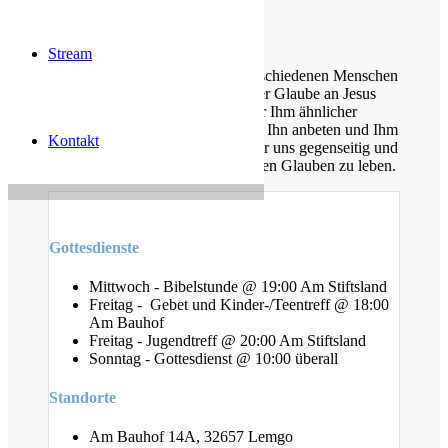
Über uns
Stream
Unsere Gemeinde besteht aus verschiedenen Menschen
jeden Alters, die eins verbindet: der Glaube an Jesus
Christus. Gemeinsam möchten wir Ihm ähnlicher
werden, Sein Wort kennen lernen, Ihn anbeten und Ihm
Kontakt
nachfolgen. Dabei unterstützen wir uns gegenseitig und
ermutigen uns auch im Alltag diesen Glauben zu leben.
Gottesdienste
Mittwoch - Bibelstunde @ 19:00 Am Stiftsland
Freitag - Gebet und Kinder-/Teentreff @ 18:00
Am Bauhof
Freitag - Jugendtreff @ 20:00 Am Stiftsland
Sonntag - Gottesdienst @ 10:00 überall
Standorte
Am Bauhof 14A, 32657 Lemgo