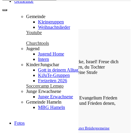
Gemeinde
Gemeinde
Kleingruppen
Weihnachtslieder
Youtube
Churchtools
Jugend
Die Losung von heute
Jugend Home
Intern
Jauchze, du Tochter Zion! Frohlocke, Israel! Freue dich
Kinder/Jungschar
und sei fröhlich von ganzem Herzen, du Tochter
Gott in deinem Alltag
Jerusalem! Denn der HERR hat deine Strafe
KiJuTe-Gruppen
weggenommen.
Freizeiten 2026
Soccercamp Lemgo
Zefanja 3,14-15
Junge Erwachsene
Junge Erwachsene
Christus ist gekommen und hat im Evangelium Frieden
Gemeinde Hameln
verkündigt euch, die ihr fern wart, und Frieden denen,
MBG Hameln
die nahe waren.
Epheser 2,17
Fotos
© Evangelische Brüder-Unität – Herrnhuter Brüdergemeine
Weitere Informationen finden Sie hier