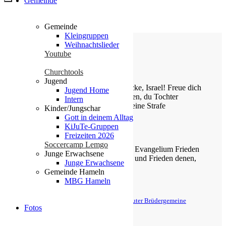
Gemeinde
Gemeinde
Kleingruppen
Weihnachtslieder
Youtube
Die Losung von heute
Churchtools
Jugend
Jauchze, du Tochter Zion! Frohlocke, Israel! Freue dich
Jugend Home
und sei fröhlich von ganzem Herzen, du Tochter
Intern
Jerusalem! Denn der HERR hat deine Strafe
Kinder/Jungschar
weggenommen.
Gott in deinem Alltag
KiJuTe-Gruppen
Zefanja 3,14-15
Freizeiten 2026
Soccercamp Lemgo
Christus ist gekommen und hat im Evangelium Frieden
Junge Erwachsene
verkündigt euch, die ihr fern wart, und Frieden denen,
Junge Erwachsene
die nahe waren.
Gemeinde Hameln
MBG Hameln
Epheser 2,17
© Evangelische Brüder-Unität – Herrnhuter Brüdergemeine
Fotos
Weitere Informationen finden Sie hier