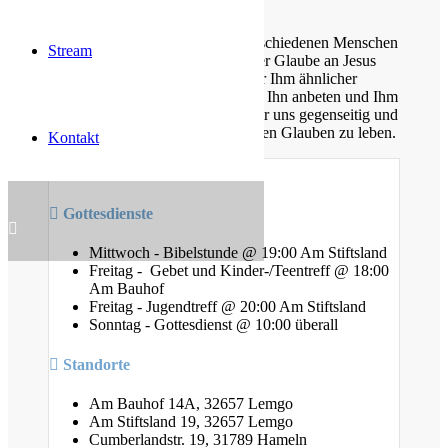
Über uns
Unsere Gemeinde besteht aus verschiedenen Menschen
Stream
jeden Alters, die eins verbindet: der Glaube an Jesus
Christus. Gemeinsam möchten wir Ihm ähnlicher
werden, Sein Wort kennen lernen, Ihn anbeten und Ihm
nachfolgen. Dabei unterstützen wir uns gegenseitig und
ermutigen uns auch im Alltag diesen Glauben zu leben.
Kontakt
Gottesdienste
Mittwoch - Bibelstunde @ 19:00 Am Stiftsland
Freitag - Gebet und Kinder-/Teentreff @ 18:00
Am Bauhof
Freitag - Jugendtreff @ 20:00 Am Stiftsland
Sonntag - Gottesdienst @ 10:00 überall
Standorte
Am Bauhof 14A, 32657 Lemgo
Am Stiftsland 19, 32657 Lemgo
Cumberlandstr. 19, 31789 Hameln