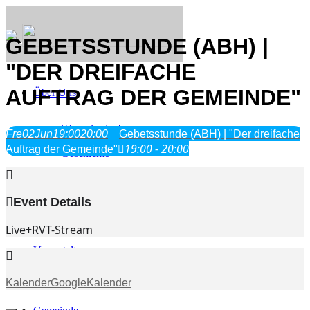
GEBETSSTUNDE (ABH) |
"DER DREIFACHE
AUFTRAG DER GEMEINDE"
Über Uns
Was wir glauben
Fre
02
Jun
19:00
20:00
Gebetsstunde (ABH) | "Der dreifache
Jesus Christus
19:00 - 20:00
Auftrag der Gemeinde"
Geschichte
Neu hier
Event Details
Live+RVT-Stream
Veranstaltungen
Kalender
GoogleKalender