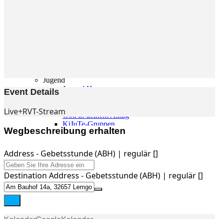
Gemeinde
Gemeinde
Kleingruppen
Weihnachtslieder
Youtube
Churchtools
Jugend
Jugend Home
Event Details
Intern
Kinder/Jungschar
Live+RVT-Stream
Gott in deinem Alltag
KiJuTe-Gruppen
Wegbeschreibung erhalten
Freizeiten 2026
Soccercamp Lemgo
Junge Erwachsene
Address - Gebetsstunde (ABH) | regulär []
Junge Erwachsene
Gemeinde Hameln
Destination Address - Gebetsstunde (ABH) | regulär []
MBG Hameln
Fotos