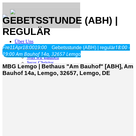
GEBETSSTUNDE (ABH) |
REGULÄR
Über Uns
18:00 -
Fre
11
Apr
18:00
19:00
Gebetsstunde (ABH) | regulär
19:00
Am Bauhof 14a, 32657 Lemgo
Was wir glauben
Jesus Christus
MBG Lemgo | Bethaus "Am Bauhof" [ABH], Am
Geschichte
Bauhof 14a, Lemgo, 32657, Lemgo, DE
Neu hier
Veranstaltungen