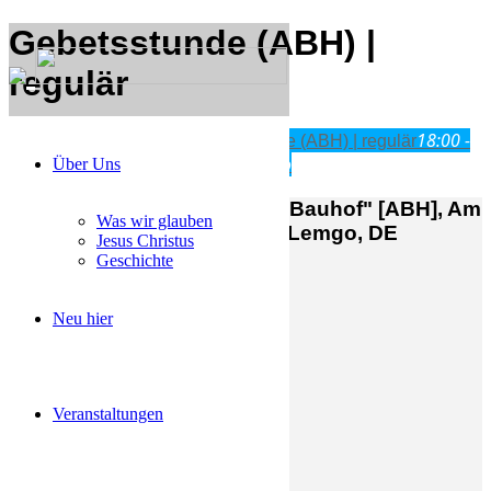
Gebetsstunde (ABH) |
regulär
18:00 -
Fre
25
Apr
18:00
19:00
Gebetsstunde (ABH) | regulär
19:00
Am Bauhof 14a, 32657 Lemgo
Über Uns
MBG Lemgo | Bethaus "Am Bauhof" [ABH], Am
Was wir glauben
Bauhof 14a, Lemgo, 32657, Lemgo, DE
Jesus Christus
Geschichte
Neu hier
Veranstaltungen