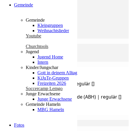
Gemeinde
Gemeinde
Kleingruppen
Weihnachtslieder
Youtube
Event Details
Churchtools
Jugend
Jugend Home
Live+RVT-Stream
Intern
Kinder/Jungschar
Wegbeschreibung erhalten
Gott in deinem Alltag
KiJuTe-Gruppen
Address - Gebetsstunde (ABH) | regulär []
Freizeiten 2026
Soccercamp Lemgo
Junge Erwachsene
Destination Address - Gebetsstunde (ABH) | regulär []
Junge Erwachsene
Gemeinde Hameln
MBG Hameln
Kalender
GoogleKalender
Fotos