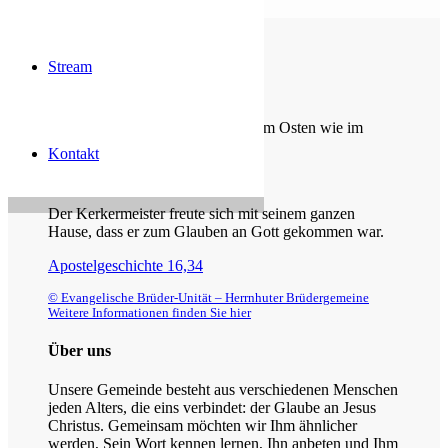
Stream
Die Losung von heute
Du machst fröhlich, was da lebet im Osten wie im
Westen.
Kontakt
Psalm 65,9
Der Kerkermeister freute sich mit seinem ganzen
Hause, dass er zum Glauben an Gott gekommen war.
Apostelgeschichte 16,34
© Evangelische Brüder-Unität – Herrnhuter Brüdergemeine
Weitere Informationen finden Sie hier
Über uns
Unsere Gemeinde besteht aus verschiedenen Menschen
jeden Alters, die eins verbindet: der Glaube an Jesus
Christus. Gemeinsam möchten wir Ihm ähnlicher
werden, Sein Wort kennen lernen, Ihn anbeten und Ihm