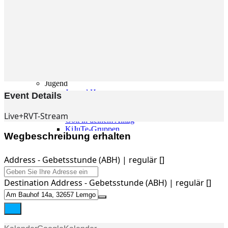
Gemeinde
Gemeinde
Kleingruppen
Weihnachtslieder
Youtube
Churchtools
Jugend
Jugend Home
Event Details
Intern
Kinder/Jungschar
Live+RVT-Stream
Gott in deinem Alltag
KiJuTe-Gruppen
Wegbeschreibung erhalten
Freizeiten 2026
Soccercamp Lemgo
Junge Erwachsene
Address - Gebetsstunde (ABH) | regulär []
Junge Erwachsene
Gemeinde Hameln
Destination Address - Gebetsstunde (ABH) | regulär []
MBG Hameln
Fotos