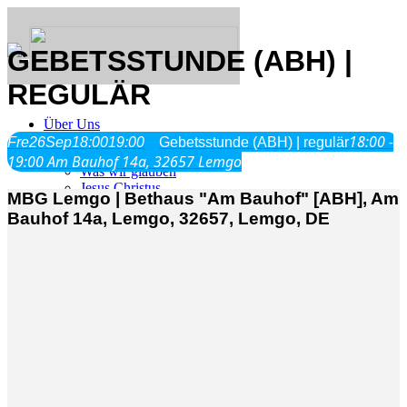
GEBETSSTUNDE (ABH) |
REGULÄR
Über Uns
18:00 -
Fre
26
Sep
18:00
19:00
Gebetsstunde (ABH) | regulär
19:00
Am Bauhof 14a, 32657 Lemgo
Was wir glauben
Jesus Christus
MBG Lemgo | Bethaus "Am Bauhof" [ABH], Am
Geschichte
Bauhof 14a, Lemgo, 32657, Lemgo, DE
Neu hier
Veranstaltungen