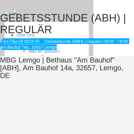
GEBETSSTUNDE (ABH) |
REGULÄR
Über Uns
18:00 - 19:00
Fre
17
Apr
18:00
19:00
Gebetsstunde (ABH) | regulär
Am Bauhof 14a, 32657 Lemgo
Was wir glauben
Jesus Christus
MBG Lemgo | Bethaus "Am Bauhof"
Geschichte
[ABH], Am Bauhof 14a, 32657, Lemgo,
DE
Neu hier
Veranstaltungen
Gemeinde