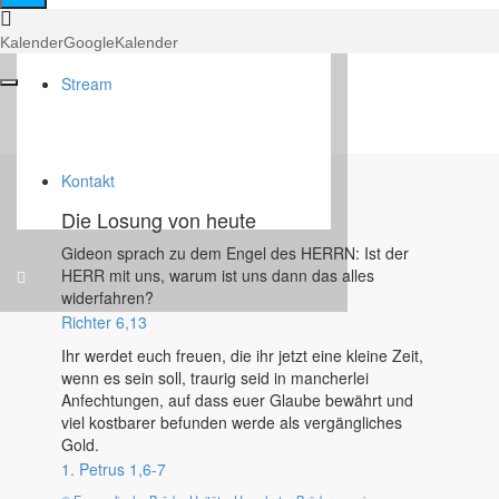
regulär
Gebetsstunde
[]
(ABH)
Kalender
GoogleKalender
|
regulär
Stream
[]
Kontakt
Die Losung von heute
Gideon sprach zu dem Engel des HERRN: Ist der
HERR mit uns, warum ist uns dann das alles
widerfahren?
Richter 6,13
Ihr werdet euch freuen, die ihr jetzt eine kleine Zeit,
wenn es sein soll, traurig seid in mancherlei
Anfechtungen, auf dass euer Glaube bewährt und
viel kostbarer befunden werde als vergängliches
Gold.
1. Petrus 1,6-7