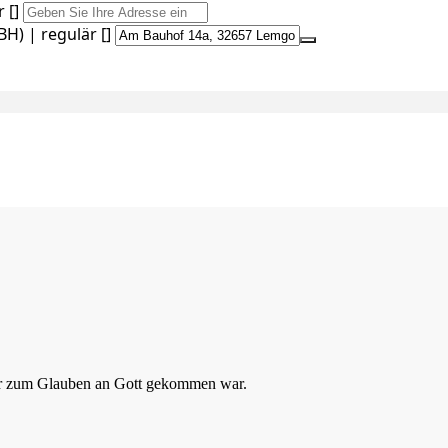
 []
H) | regulär []
 er zum Glauben an Gott gekommen war.