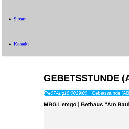
Stream
Kontakt
GEBETSSTUNDE (A
Fre
07
Aug
18:00
19:00
Gebetsstunde (ABH
MBG Lemgo | Bethaus "Am Bauh