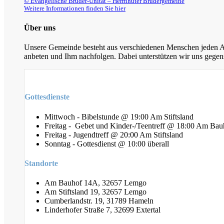
© Evangelische Brüder-Unität – Herrnhuter Brüdergemeine
Weitere Informationen finden Sie hier
Über uns
Unsere Gemeinde besteht aus verschiedenen Menschen jeden Alt
anbeten und Ihm nachfolgen. Dabei unterstützen wir uns gegens
Gottesdienste
Mittwoch - Bibelstunde @ 19:00 Am Stiftsland
Freitag - Gebet und Kinder-/Teentreff @ 18:00 Am Bau
Freitag - Jugendtreff @ 20:00 Am Stiftsland
Sonntag - Gottesdienst @ 10:00 überall
Standorte
Am Bauhof 14A, 32657 Lemgo
Am Stiftsland 19, 32657 Lemgo
Cumberlandstr. 19, 31789 Hameln
Linderhofer Straße 7, 32699 Extertal