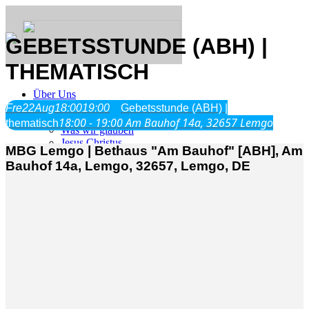
GEBETSSTUNDE (ABH) |
THEMATISCH
Über Uns
Fre
22
Aug
18:00
19:00
Gebetsstunde (ABH) |
18:00 - 19:00
Am Bauhof 14a, 32657 Lemgo
thematisch
Was wir glauben
Jesus Christus
MBG Lemgo | Bethaus "Am Bauhof" [ABH], Am
Geschichte
Bauhof 14a, Lemgo, 32657, Lemgo, DE
Neu hier
Veranstaltungen