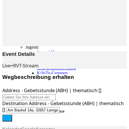
Gemeinde
Gemeinde
Kleingruppen
Weihnachtslieder
Youtube
Churchtools
Jugend
Jugend Home
Event Details
Intern
Kinder/Jungschar
Live+RVT-Stream
Gott in deinem Alltag
KiJuTe-Gruppen
Wegbeschreibung erhalten
Freizeiten 2026
Soccercamp Lemgo
Junge Erwachsene
Address - Gebetsstunde (ABH) | thematisch []
Junge Erwachsene
Gemeinde Hameln
Destination Address - Gebetsstunde (ABH) | thematisch
MBG Hameln
[]
Fotos