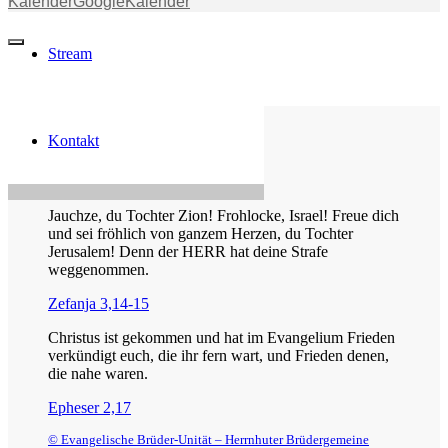
Kalender
GoogleKalender
Stream
Kontakt
Die Losung von heute
Jauchze, du Tochter Zion! Frohlocke, Israel! Freue dich
und sei fröhlich von ganzem Herzen, du Tochter
Jerusalem! Denn der HERR hat deine Strafe
weggenommen.
Zefanja 3,14-15
Christus ist gekommen und hat im Evangelium Frieden
verkündigt euch, die ihr fern wart, und Frieden denen,
die nahe waren.
Epheser 2,17
© Evangelische Brüder-Unität – Herrnhuter Brüdergemeine