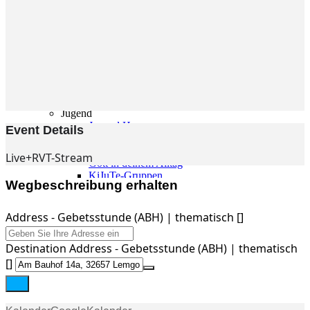
Gemeinde
Gemeinde
Kleingruppen
Weihnachtslieder
Youtube
Churchtools
Jugend
Jugend Home
Event Details
Intern
Kinder/Jungschar
Live+RVT-Stream
Gott in deinem Alltag
KiJuTe-Gruppen
Wegbeschreibung erhalten
Freizeiten 2026
Soccercamp Lemgo
Junge Erwachsene
Address - Gebetsstunde (ABH) | thematisch []
Junge Erwachsene
Gemeinde Hameln
Destination Address - Gebetsstunde (ABH) | thematisch
MBG Hameln
[]
Fotos