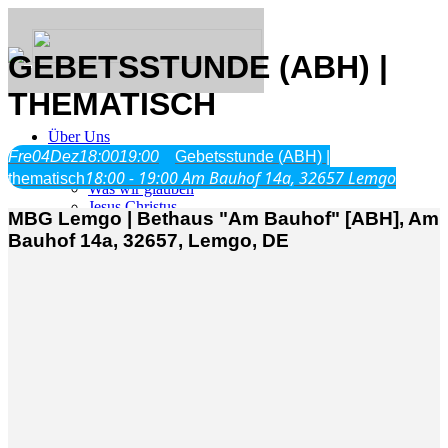
GEBETSSTUNDE (ABH) |
THEMATISCH
Über Uns
Fre
04
Dez
18:00
19:00
Gebetsstunde (ABH) |
18:00 - 19:00
Am Bauhof 14a, 32657 Lemgo
thematisch
Was wir glauben
Jesus Christus
MBG Lemgo | Bethaus "Am Bauhof" [ABH], Am
Geschichte
Bauhof 14a, 32657, Lemgo, DE
Neu hier
Veranstaltungen