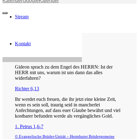
Kalender
GoogleKalender
Stream
Kontakt
Die Losung von heute
Gideon sprach zu dem Engel des HERRN: Ist der
HERR mit uns, warum ist uns dann das alles
widerfahren?
Richter 6,13
Ihr werdet euch freuen, die ihr jetzt eine kleine Zeit,
wenn es sein soll, traurig seid in mancherlei
Anfechtungen, auf dass euer Glaube bewährt und viel
kostbarer befunden werde als vergängliches Gold.
1. Petrus 1,6-7
© Evangelische Brüder-Unität – Herrnhuter Brüdergemeine