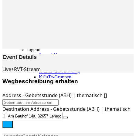
Gemeinde
Gemeinde
Kleingruppen
Weihnachtslieder
Youtube
Churchtools
Jugend
Jugend Home
Event Details
Intern
Kinder/Jungschar
Live+RVT-Stream
Gott in deinem Alltag
KiJuTe-Gruppen
Wegbeschreibung erhalten
Freizeiten 2026
Soccercamp Lemgo
Junge Erwachsene
Address - Gebetsstunde (ABH) | thematisch []
Junge Erwachsene
Gemeinde Hameln
Destination Address - Gebetsstunde (ABH) | thematisch
MBG Hameln
[]
Fotos