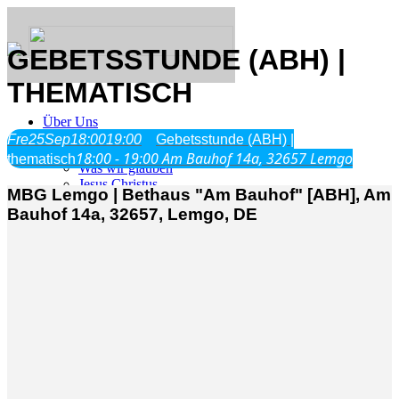
GEBETSSTUNDE (ABH) |
THEMATISCH
Über Uns
Fre
25
Sep
18:00
19:00
Gebetsstunde (ABH) |
18:00 - 19:00
Am Bauhof 14a, 32657 Lemgo
thematisch
Was wir glauben
Jesus Christus
MBG Lemgo | Bethaus "Am Bauhof" [ABH], Am
Geschichte
Bauhof 14a, 32657, Lemgo, DE
Neu hier
Veranstaltungen