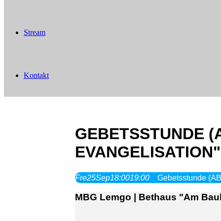
Stream
Kontakt
GEBETSSTUNDE (A
EVANGELISATION"
Fre
25
Sep
18:00
19:00
Gebetsstunde (ABH
MBG Lemgo | Bethaus "Am Bauh