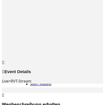
Gemeinde
Gemeinde
Kleingruppen
Weihnachtslieder
Youtube
Churchtools
Jugend
Jugend Home
Intern
Kinder/Jungschar
Gott in deinem Alltag
KiJuTe-Gruppen
Freizeiten 2026
Soccercamp Lemgo
Junge Erwachsene
Event Details
Junge Erwachsene
Gemeinde Hameln
Live+RVT-Stream
MBG Hameln
Fotos
Wegbeschreibung erhalten