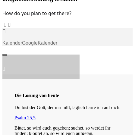
How do you plan to get there?
Stream
Kontakt
Kalender
GoogleKalender
Die Losung von heute
Du bist der Gott, der mir hilft; täglich harre ich auf dich.
Psalm 25,5
Bittet, so wird euch gegeben; suchet, so werdet ihr
finden; klopfet an, so wird euch aufgetan.