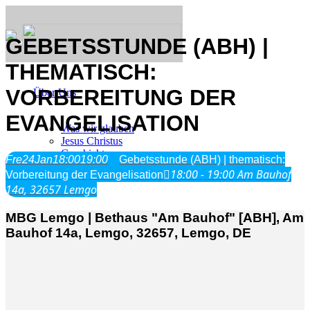
GEBETSSTUNDE (ABH) |
THEMATISCH:
VORBEREITUNG DER
Über Uns
EVANGELISATION
Was wir glauben
Jesus Christus
Geschichte
Fre
24
Jan
18:00
19:00
Gebetsstunde (ABH) | thematisch:
18:00 - 19:00
Am Bauhof
Vorbereitung der Evangelisation
14a, 32657 Lemgo
Neu hier
MBG Lemgo | Bethaus "Am Bauhof" [ABH], Am
Bauhof 14a, Lemgo, 32657, Lemgo, DE
Veranstaltungen