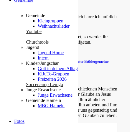
Gemeinde
Die Losung von heute
Gemeinde
Du bist der Gott, der mir hilft; täglich harre ich auf dich.
Kleingruppen
Weihnachtslieder
Psalm 25,5
Youtube
Bittet, so wird euch gegeben; suchet, so werdet ihr
Churchtools
finden; klopfet an, so wird euch aufgetan.
Jugend
Matthäus 7,7
Jugend Home
Intern
© Evangelische Brüder-Unität – Herrnhuter Brüdergemeine
Kinder/Jungschar
Weitere Informationen finden Sie hier
Gott in deinem Alltag
KiJuTe-Gruppen
Über uns
Freizeiten 2026
Soccercamp Lemgo
Unsere Gemeinde besteht aus verschiedenen Menschen
Junge Erwachsene
jeden Alters, die eins verbindet: der Glaube an Jesus
Junge Erwachsene
Christus. Gemeinsam möchten wir Ihm ähnlicher
Gemeinde Hameln
werden, Sein Wort kennen lernen, Ihn anbeten und Ihm
MBG Hameln
nachfolgen. Dabei unterstützen wir uns gegenseitig und
ermutigen uns auch im Alltag diesen Glauben zu leben.
Fotos