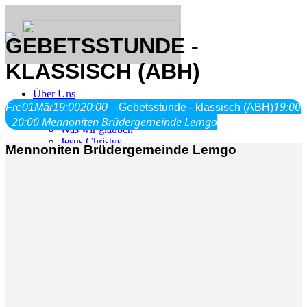
GEBETSSTUNDE -
KLASSISCH (ABH)
Über Uns
19:00
Fre
01
Mär
19:00
20:00
Gebetsstunde - klassisch (ABH)
- 20:00
Mennoniten Brüdergemeinde Lemgo
Was wir glauben
Jesus Christus
Mennoniten Brüdergemeinde Lemgo
Geschichte
Neu hier
Veranstaltungen