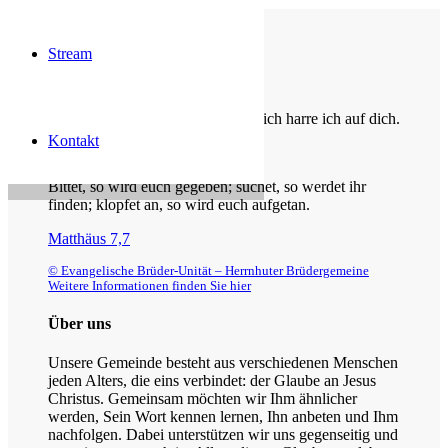
Stream
Die Losung von heute
Du bist der Gott, der mir hilft; täglich harre ich auf dich.
Kontakt
Psalm 25,5
Bittet, so wird euch gegeben; suchet, so werdet ihr
finden; klopfet an, so wird euch aufgetan.
Matthäus 7,7
© Evangelische Brüder-Unität – Herrnhuter Brüdergemeine
Weitere Informationen finden Sie hier
Über uns
Unsere Gemeinde besteht aus verschiedenen Menschen
jeden Alters, die eins verbindet: der Glaube an Jesus
Christus. Gemeinsam möchten wir Ihm ähnlicher
werden, Sein Wort kennen lernen, Ihn anbeten und Ihm
nachfolgen. Dabei unterstützen wir uns gegenseitig und