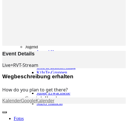
Gemeinde
Gemeinde
Kleingruppen
Weihnachtslieder
Youtube
Churchtools
Jugend
Jugend Home
Event Details
Intern
Kinder/Jungschar
Live+RVT-Stream
Gott in deinem Alltag
KiJuTe-Gruppen
Wegbeschreibung erhalten
Freizeiten 2026
Soccercamp Lemgo
Junge Erwachsene
How do you plan to get there?
Junge Erwachsene
Gemeinde Hameln
Kalender
GoogleKalender
MBG Hameln
Fotos