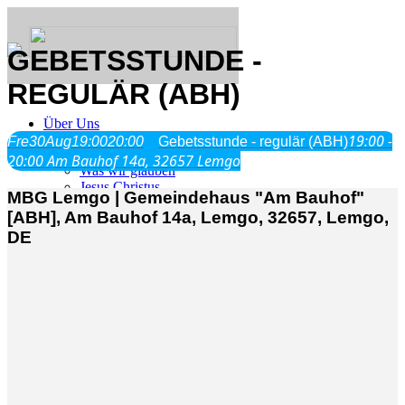
GEBETSSTUNDE -
REGULÄR (ABH)
Über Uns
19:00 -
Fre
30
Aug
19:00
20:00
Gebetsstunde - regulär (ABH)
20:00
Am Bauhof 14a, 32657 Lemgo
Was wir glauben
Jesus Christus
MBG Lemgo | Gemeindehaus "Am Bauhof"
Geschichte
[ABH], Am Bauhof 14a, Lemgo, 32657, Lemgo,
DE
Neu hier
Veranstaltungen