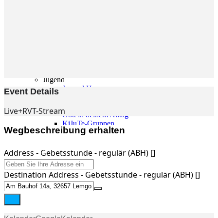
Gemeinde
Gemeinde
Kleingruppen
Weihnachtslieder
Youtube
Churchtools
Jugend
Jugend Home
Event Details
Intern
Kinder/Jungschar
Live+RVT-Stream
Gott in deinem Alltag
KiJuTe-Gruppen
Wegbeschreibung erhalten
Freizeiten 2026
Soccercamp Lemgo
Junge Erwachsene
Address - Gebetsstunde - regulär (ABH) []
Junge Erwachsene
Gemeinde Hameln
Destination Address - Gebetsstunde - regulär (ABH) []
MBG Hameln
Fotos