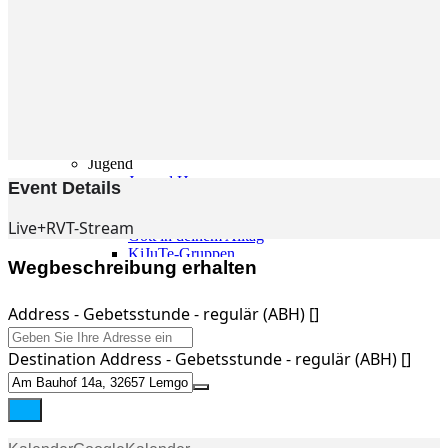
Gemeinde
Gemeinde
Kleingruppen
Weihnachtslieder
Youtube
Churchtools
Jugend
Jugend Home
Event Details
Intern
Kinder/Jungschar
Live+RVT-Stream
Gott in deinem Alltag
KiJuTe-Gruppen
Wegbeschreibung erhalten
Freizeiten 2026
Soccercamp Lemgo
Junge Erwachsene
Address - Gebetsstunde - regulär (ABH) []
Junge Erwachsene
Gemeinde Hameln
Destination Address - Gebetsstunde - regulär (ABH) []
MBG Hameln
Fotos