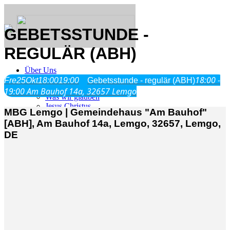
GEBETSSTUNDE -
REGULÄR (ABH)
Über Uns
18:00 -
Fre
25
Okt
18:00
19:00
Gebetsstunde - regulär (ABH)
19:00
Am Bauhof 14a, 32657 Lemgo
Was wir glauben
Jesus Christus
MBG Lemgo | Gemeindehaus "Am Bauhof"
Geschichte
[ABH], Am Bauhof 14a, Lemgo, 32657, Lemgo,
DE
Neu hier
Veranstaltungen