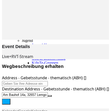
Gemeinde
Gemeinde
Kleingruppen
Weihnachtslieder
Youtube
Churchtools
Jugend
Jugend Home
Event Details
Intern
Kinder/Jungschar
Live+RVT-Stream
Gott in deinem Alltag
KiJuTe-Gruppen
Wegbeschreibung erhalten
Freizeiten 2026
Soccercamp Lemgo
Junge Erwachsene
Address - Gebetsstunde - thematisch (ABH) []
Junge Erwachsene
Gemeinde Hameln
Destination Address - Gebetsstunde - thematisch (ABH) []
MBG Hameln
Fotos