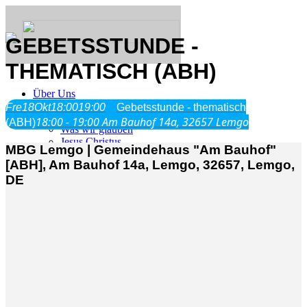
GEBETSSTUNDE -
THEMATISCH (ABH)
Über Uns
Fre
18
Okt
18:00
19:00
Gebetsstunde - thematisch
18:00 - 19:00
Am Bauhof 14a, 32657 Lemgo
(ABH)
Was wir glauben
Jesus Christus
MBG Lemgo | Gemeindehaus "Am Bauhof"
Geschichte
[ABH], Am Bauhof 14a, Lemgo, 32657, Lemgo,
DE
Neu hier
Veranstaltungen