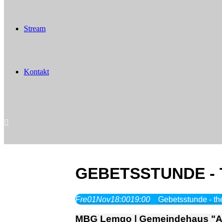
Stream
Kontakt
GEBETSSTUNDE - 
Fre
01
Nov
18:00
19:00
Gebetsstunde - t
MBG Lemgo | Gemeindehaus "Am