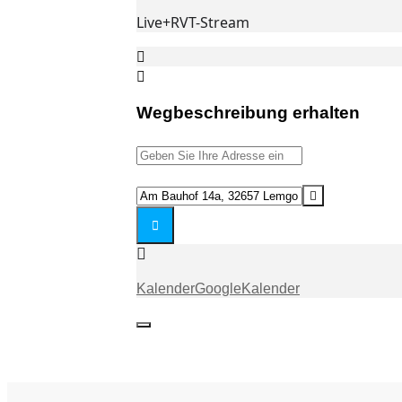
Live+RVT-Stream
Wegbeschreibung erhalten
Address
-
Gebetsstunde
Destination
-
Address
thematisch
-
(ABH)
Gebetsstunde
[]
-
Kalender
GoogleKalender
thematisch
(ABH)
[]