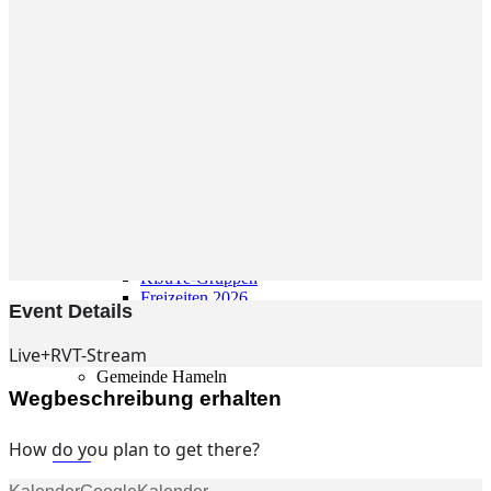
Gemeinde
Gemeinde
Kleingruppen
Weihnachtslieder
Youtube
Churchtools
Jugend
Jugend Home
Intern
Kinder/Jungschar
Gott in deinem Alltag
KiJuTe-Gruppen
Freizeiten 2026
Event Details
Soccercamp Lemgo
Junge Erwachsene
Live+RVT-Stream
Junge Erwachsene
Gemeinde Hameln
MBG Hameln
Wegbeschreibung erhalten
How do you plan to get there?
Fotos