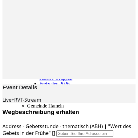
Gemeinde
Gemeinde
Kleingruppen
Weihnachtslieder
Youtube
Churchtools
Jugend
Jugend Home
Intern
Kinder/Jungschar
Gott in deinem Alltag
KiJuTe-Gruppen
Freizeiten 2026
Event Details
Soccercamp Lemgo
Junge Erwachsene
Live+RVT-Stream
Junge Erwachsene
Gemeinde Hameln
MBG Hameln
Wegbeschreibung erhalten
Address - Gebetsstunde - thematisch (ABH) | "Wert des
Fotos
Gebets in der Frühe" []