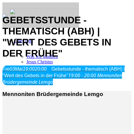
GEBETSSTUNDE -
THEMATISCH (ABH) |
"WERT DES GEBETS IN
Über Uns
DER FRÜHE"
Was wir glauben
Jesus Christus
Geschichte
Fre
03
Mai
19:00
20:00
Gebetsstunde - thematisch (ABH) |
19:00 - 20:00
Mennoniten
"Wert des Gebets in der Frühe"
Brüdergemeinde Lemgo
Neu hier
Mennoniten Brüdergemeinde Lemgo
Veranstaltungen