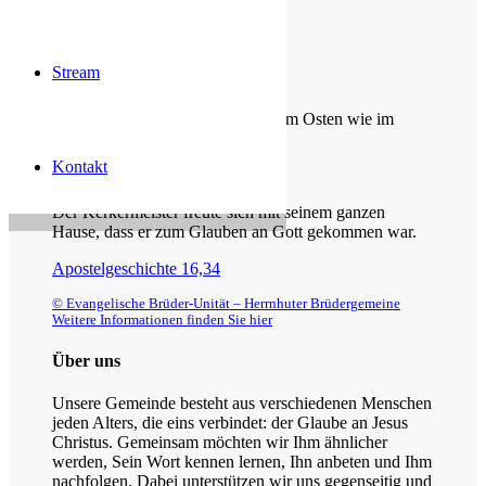
Stream
Die Losung von heute
Du machst fröhlich, was da lebet im Osten wie im
Westen.
Kontakt
Psalm 65,9
Der Kerkermeister freute sich mit seinem ganzen
Hause, dass er zum Glauben an Gott gekommen war.
Apostelgeschichte 16,34
© Evangelische Brüder-Unität – Herrnhuter Brüdergemeine
Weitere Informationen finden Sie hier
Über uns
Unsere Gemeinde besteht aus verschiedenen Menschen
jeden Alters, die eins verbindet: der Glaube an Jesus
Christus. Gemeinsam möchten wir Ihm ähnlicher
werden, Sein Wort kennen lernen, Ihn anbeten und Ihm
nachfolgen. Dabei unterstützen wir uns gegenseitig und