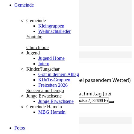
Gemeinde
Gemeinde
Kleingruppen
Weihnachtslieder
Youtube
Churchtools
Jugend
Erfahren Sie mehr
Jugend Home
Intern
Wegbeschreibung erhalten
Kinder/Jungschar
Gott in deinem Alltag
Address - Gemeindenachmittag (bei passendem Wetter!)
KiJuTe-Gruppen
Freizeiten 2026
[]
Soccercamp Lemgo
Destination Address - Gemeindenachmittag (bei
Junge Erwachsene
passendem Wetter!) []
Junge Erwachsene
Gemeinde Hameln
MBG Hameln
Kalender
GoogleKalender
Fotos