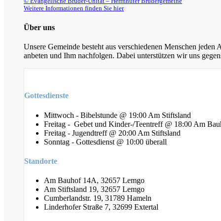
© Evangelische Brüder-Unität – Herrnhuter Brüdergemeine
Weitere Informationen finden Sie hier
Über uns
Unsere Gemeinde besteht aus verschiedenen Menschen jeden Alt
anbeten und Ihm nachfolgen. Dabei unterstützen wir uns gegens
Gottesdienste
Mittwoch - Bibelstunde @ 19:00 Am Stiftsland
Freitag - Gebet und Kinder-/Teentreff @ 18:00 Am Bau
Freitag - Jugendtreff @ 20:00 Am Stiftsland
Sonntag - Gottesdienst @ 10:00 überall
Standorte
Am Bauhof 14A, 32657 Lemgo
Am Stiftsland 19, 32657 Lemgo
Cumberlandstr. 19, 31789 Hameln
Linderhofer Straße 7, 32699 Extertal