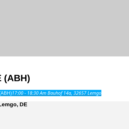
 (ABH)
17:00 - 18:30
Am Bauhof 14a, 32657 Lemgo
(ABH)
 Lemgo, DE