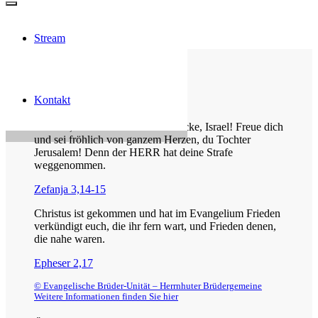
Stream
Die Losung von heute
Kontakt
Jauchze, du Tochter Zion! Frohlocke, Israel! Freue dich
und sei fröhlich von ganzem Herzen, du Tochter
Jerusalem! Denn der HERR hat deine Strafe
weggenommen.
Zefanja 3,14-15
Christus ist gekommen und hat im Evangelium Frieden
verkündigt euch, die ihr fern wart, und Frieden denen,
die nahe waren.
Epheser 2,17
© Evangelische Brüder-Unität – Herrnhuter Brüdergemeine
Weitere Informationen finden Sie hier