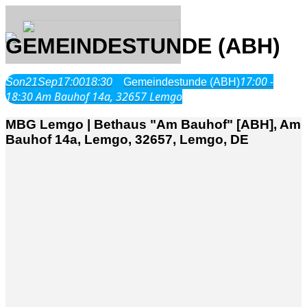
GEMEINDESTUNDE (ABH)
17:00 -
Son
21
Sep
17:00
18:30
Gemeindestunde (ABH)
Über Uns
18:30
Am Bauhof 14a, 32657 Lemgo
MBG Lemgo | Bethaus "Am Bauhof" [ABH], Am
Was wir glauben
Bauhof 14a, Lemgo, 32657, Lemgo, DE
Jesus Christus
Geschichte
Neu hier
Veranstaltungen