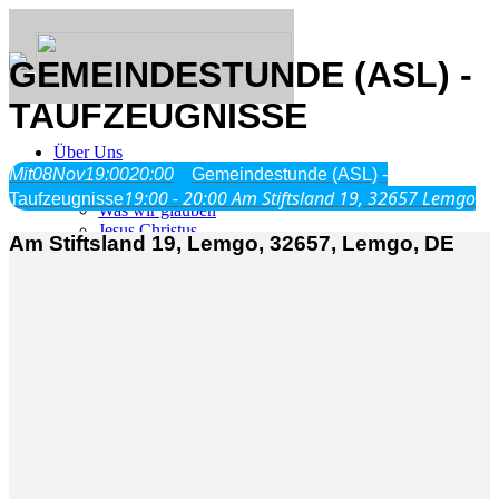
GEMEINDESTUNDE (ASL) -
TAUFZEUGNISSE
Über Uns
Mit
08
Nov
19:00
20:00
Gemeindestunde (ASL) -
19:00 - 20:00
Am Stiftsland 19, 32657 Lemgo
Taufzeugnisse
Was wir glauben
Jesus Christus
Am Stiftsland 19, Lemgo, 32657, Lemgo, DE
Geschichte
Neu hier
Veranstaltungen