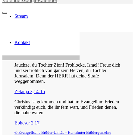
Kalender
GoogleKalender
Stream
Kontakt
Die Losung von heute
Jauchze, du Tochter Zion! Frohlocke, Israel! Freue dich
und sei fröhlich von ganzem Herzen, du Tochter
Jerusalem! Denn der HERR hat deine Strafe
weggenommen.
Zefanja 3,14-15
Christus ist gekommen und hat im Evangelium Frieden
verkündigt euch, die ihr fern wart, und Frieden denen,
die nahe waren.
Epheser 2,17
© Evangelische Brüder-Unität – Herrnhuter Brüdergemeine