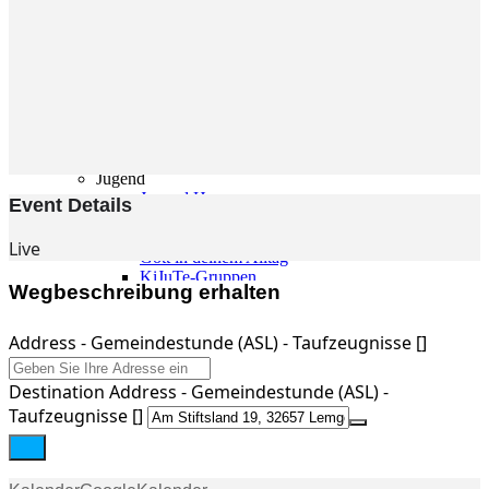
Gemeinde
Gemeinde
Kleingruppen
Weihnachtslieder
Youtube
Churchtools
Jugend
Jugend Home
Event Details
Intern
Kinder/Jungschar
Live
Gott in deinem Alltag
KiJuTe-Gruppen
Wegbeschreibung erhalten
Freizeiten 2026
Soccercamp Lemgo
Junge Erwachsene
Address - Gemeindestunde (ASL) - Taufzeugnisse []
Junge Erwachsene
Gemeinde Hameln
Destination Address - Gemeindestunde (ASL) -
MBG Hameln
Taufzeugnisse []
Fotos