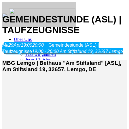
GEMEINDESTUNDE (ASL) |
TAUFZEUGNISSE
Über Uns
Mit
29
Apr
19:00
20:00
Gemeindestunde (ASL) |
19:00 - 20:00
Am Stiftsland 19, 32657 Lemgo
Taufzeugnisse
Was wir glauben
Jesus Christus
MBG Lemgo | Bethaus "Am Stiftsland" [ASL],
Geschichte
Am Stiftsland 19, 32657, Lemgo, DE
Neu hier
Veranstaltungen