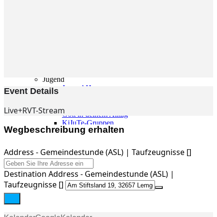
Gemeinde
Gemeinde
Kleingruppen
Weihnachtslieder
Youtube
Churchtools
Jugend
Jugend Home
Event Details
Intern
Kinder/Jungschar
Live+RVT-Stream
Gott in deinem Alltag
KiJuTe-Gruppen
Wegbeschreibung erhalten
Freizeiten 2026
Soccercamp Lemgo
Junge Erwachsene
Address - Gemeindestunde (ASL) | Taufzeugnisse []
Junge Erwachsene
Gemeinde Hameln
Destination Address - Gemeindestunde (ASL) |
MBG Hameln
Taufzeugnisse []
Fotos