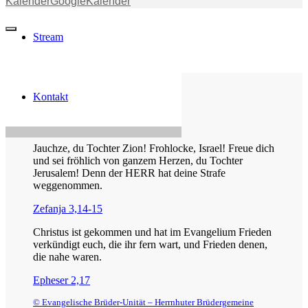
Kalender
GoogleKalender
Stream
Kontakt
Die Losung von heute
Jauchze, du Tochter Zion! Frohlocke, Israel! Freue dich
und sei fröhlich von ganzem Herzen, du Tochter
Jerusalem! Denn der HERR hat deine Strafe
weggenommen.
Zefanja 3,14-15
Christus ist gekommen und hat im Evangelium Frieden
verkündigt euch, die ihr fern wart, und Frieden denen,
die nahe waren.
Epheser 2,17
© Evangelische Brüder-Unität – Herrnhuter Brüdergemeine