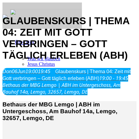
GLAUBENSKURS | THEMA
04: ZEIT MIT GOTT
VERBRINGEN – GOTT
Über Uns
TÄGLICH ERLEBEN (ABH)
Was wir glauben
Jesus Christus
Geschichte
Don
06
Jun
19:00
19:45
Glaubenskurs | Thema 04: Zeit mit
19:00 - 19:45
Gott verbringen – Gott täglich erleben (ABH)
Bethaus der MBG Lemgo | ABH im Untergeschoss, Am
Neu hier
Bauhof 14a, Lemgo, 32657, Lemgo, DE
Bethaus der MBG Lemgo | ABH im
Untergeschoss, Am Bauhof 14a, Lemgo,
Veranstaltungen
32657, Lemgo, DE