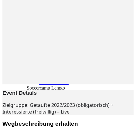
Gemeinde
Gemeinde
Kleingruppen
Weihnachtslieder
Youtube
Churchtools
Jugend
Jugend Home
Intern
Kinder/Jungschar
Gott in deinem Alltag
KiJuTe-Gruppen
Freizeiten 2026
Soccercamp Lemgo
Event Details
Junge Erwachsene
Junge Erwachsene
Zielgruppe: Getaufte 2022/2023 (obligatorisch) +
Gemeinde Hameln
MBG Hameln
Interessierte (freiwillig) – Live
Wegbeschreibung erhalten
Fotos