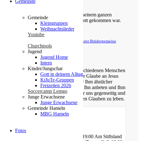
Gemeinde
Psalm 65,9
Der Kerkermeister freute sich mit seinem ganzen
Gemeinde
Hause, dass er zum Glauben an Gott gekommen war.
Kleingruppen
Weihnachtslieder
Apostelgeschichte 16,34
Youtube
© Evangelische Brüder-Unität – Herrnhuter Brüdergemeine
Churchtools
Weitere Informationen finden Sie hier
Jugend
Jugend Home
Über uns
Intern
Kinder/Jungschar
Unsere Gemeinde besteht aus verschiedenen Menschen
Gott in deinem Alltag
jeden Alters, die eins verbindet: der Glaube an Jesus
KiJuTe-Gruppen
Christus. Gemeinsam möchten wir Ihm ähnlicher
Freizeiten 2026
werden, Sein Wort kennen lernen, Ihn anbeten und Ihm
Soccercamp Lemgo
nachfolgen. Dabei unterstützen wir uns gegenseitig und
Junge Erwachsene
ermutigen uns auch im Alltag diesen Glauben zu leben.
Junge Erwachsene
Gemeinde Hameln
MBG Hameln
Gottesdienste
Fotos
Mittwoch - Bibelstunde @ 19:00 Am Stiftsland