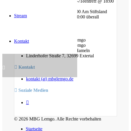
Freitag - Gebet und Kinder-/Teentreff @ 18:00
Am Bauhof
Freitag - Jugendtreff @ 20:00 Am Stiftsland
Stream
Sonntag - Gottesdienst @ 10:00 überall
Standorte
Am Bauhof 14A, 32657 Lemgo
Kontakt
Am Stiftsland 19, 32657 Lemgo
Cumberlandstr. 19, 31789 Hameln
Linderhofer Straße 7, 32699 Extertal
Kontakt
kontakt (at) mbglemgo.de
Soziale Medien
© 2026 MBG Lemgo. Alle Rechte vorbehalten
Startseite