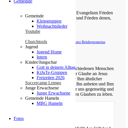
Gemeinde
Zefanja 3,14-15
Christus ist gekommen und hat im Evangelium Frieden
Gemeinde
verkündigt euch, die ihr fern wart, und Frieden denen,
Kleingruppen
die nahe waren.
Weihnachtslieder
Youtube
Epheser 2,17
Churchtools
© Evangelische Brüder-Unität – Herrnhuter Brüdergemeine
Jugend
Weitere Informationen finden Sie hier
Jugend Home
Intern
Über uns
Kinder/Jungschar
Gott in deinem Alltag
Unsere Gemeinde besteht aus verschiedenen Menschen
KiJuTe-Gruppen
jeden Alters, die eins verbindet: der Glaube an Jesus
Freizeiten 2026
Christus. Gemeinsam möchten wir Ihm ähnlicher
Soccercamp Lemgo
werden, Sein Wort kennen lernen, Ihn anbeten und Ihm
Junge Erwachsene
nachfolgen. Dabei unterstützen wir uns gegenseitig und
Junge Erwachsene
ermutigen uns auch im Alltag diesen Glauben zu leben.
Gemeinde Hameln
MBG Hameln
Gottesdienste
Fotos