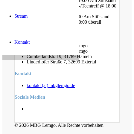
Mittwoch - Bibelstunde @ 19:00 Am Stiftsland
Freitag - Gebet und Kinder-/Teentreff @ 18:00
Am Bauhof
Stream
Freitag - Jugendtreff @ 20:00 Am Stiftsland
Sonntag - Gottesdienst @ 10:00 überall
Standorte
Kontakt
Am Bauhof 14A, 32657 Lemgo
Am Stiftsland 19, 32657 Lemgo
Cumberlandstr. 19, 31789 Hameln
Linderhofer Straße 7, 32699 Extertal
Kontakt
kontakt (at) mbglemgo.de
Soziale Medien
© 2026 MBG Lemgo. Alle Rechte vorbehalten