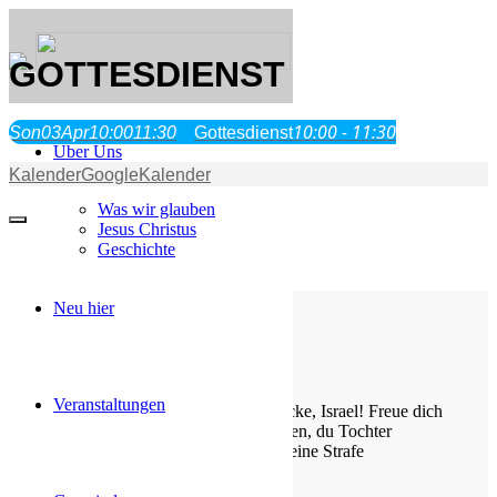
GOTTESDIENST
10:00 - 11:30
Son
03
Apr
10:00
11:30
Gottesdienst
Über Uns
Kalender
GoogleKalender
Was wir glauben
Jesus Christus
Geschichte
Neu hier
Die Losung von heute
Veranstaltungen
Jauchze, du Tochter Zion! Frohlocke, Israel! Freue dich
und sei fröhlich von ganzem Herzen, du Tochter
Jerusalem! Denn der HERR hat deine Strafe
weggenommen.