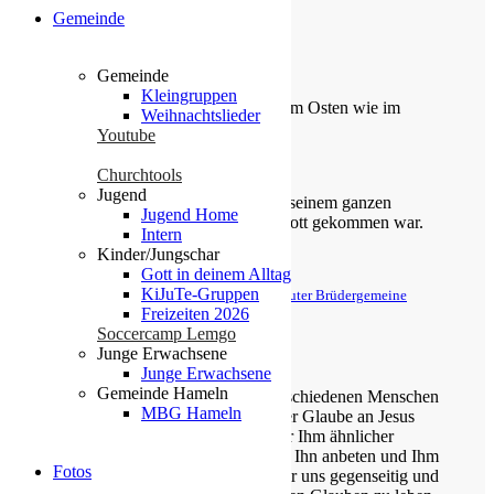
Gemeinde
Die Losung von heute
Gemeinde
Kleingruppen
Du machst fröhlich, was da lebet im Osten wie im
Weihnachtslieder
Westen.
Youtube
Psalm 65,9
Churchtools
Jugend
Der Kerkermeister freute sich mit seinem ganzen
Jugend Home
Hause, dass er zum Glauben an Gott gekommen war.
Intern
Kinder/Jungschar
Apostelgeschichte 16,34
Gott in deinem Alltag
KiJuTe-Gruppen
© Evangelische Brüder-Unität – Herrnhuter Brüdergemeine
Weitere Informationen finden Sie hier
Freizeiten 2026
Soccercamp Lemgo
Über uns
Junge Erwachsene
Junge Erwachsene
Gemeinde Hameln
Unsere Gemeinde besteht aus verschiedenen Menschen
MBG Hameln
jeden Alters, die eins verbindet: der Glaube an Jesus
Christus. Gemeinsam möchten wir Ihm ähnlicher
werden, Sein Wort kennen lernen, Ihn anbeten und Ihm
Fotos
nachfolgen. Dabei unterstützen wir uns gegenseitig und