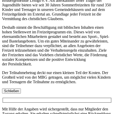
Brüdergemeinde Lemgo e.V. Als anerkannter freier Träger der
Jugendhilfe bieten wir seit 30 Jahren Sommerfreizeiten für rund 350
Kinder und Teenager in unseren Gemeindehäusern und auf dem
Freizeitgelände im Extertal an. Grundlage jeder Freizeit ist die
Vermittlung des christlichen Glaubens.
Deshalb nimmt die Beschäftigung mit biblischen Inhalten einen
hohen Stellenwert im Freizeitprogramm ein. Dieses wird von
ehrenamtlichen Mitarbeitern gestaltet und besteht aus Sport-, Spiel-
und Bastelangeboten. Um ein gutes Miteinander zu gewährleisten,
sind die Teilnehmer dazu verpflichtet, an allen Angeboten der
Freizeit teilzunehmen und die Verhaltensregeln einzuhalten. Ziele
der Freizeiten sind das Vorleben christlicher Werte, die Förderung
sozialer Kompetenzen und die positive Entwicklung
der Persönlichkeit.
Der Teilnahmebetrag deckt nur einen kleinen Teil der Kosten. Der
Großteil wird von der MBG getragen, um möglichst vielen Kindern
und Teenagern die Teilnahme zu ermöglichen.
Schließen
Mit Hilfe der Angaben wird sichergestellt, dass nur Mitglieder den
Zugang erhalten. Sie erhalten schnellstmöglichst eine Rückmeldung