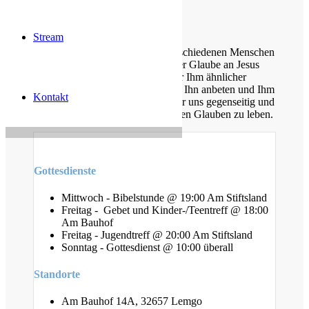
Über uns
Stream
Unsere Gemeinde besteht aus verschiedenen Menschen
jeden Alters, die eins verbindet: der Glaube an Jesus
Christus. Gemeinsam möchten wir Ihm ähnlicher
werden, Sein Wort kennen lernen, Ihn anbeten und Ihm
Kontakt
nachfolgen. Dabei unterstützen wir uns gegenseitig und
ermutigen uns auch im Alltag diesen Glauben zu leben.
Gottesdienste
Mittwoch - Bibelstunde @ 19:00 Am Stiftsland
Freitag - Gebet und Kinder-/Teentreff @ 18:00
Am Bauhof
Freitag - Jugendtreff @ 20:00 Am Stiftsland
Sonntag - Gottesdienst @ 10:00 überall
Standorte
Am Bauhof 14A, 32657 Lemgo