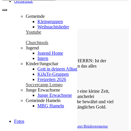
Gemeinde
Gemeinde
Kleingruppen
Weihnachtslieder
Youtube
Churchtools
Jugend
Die Losung von heute
Jugend Home
Intern
Gideon sprach zu dem Engel des HERRN: Ist der
Kinder/Jungschar
HERR mit uns, warum ist uns dann das alles
Gott in deinem Alltag
widerfahren?
KiJuTe-Gruppen
Freizeiten 2026
Richter 6,13
Soccercamp Lemgo
Junge Erwachsene
Ihr werdet euch freuen, die ihr jetzt eine kleine Zeit,
Junge Erwachsene
wenn es sein soll, traurig seid in mancherlei
Gemeinde Hameln
Anfechtungen, auf dass euer Glaube bewährt und viel
MBG Hameln
kostbarer befunden werde als vergängliches Gold.
1. Petrus 1,6-7
Fotos
© Evangelische Brüder-Unität – Herrnhuter Brüdergemeine
Weitere Informationen finden Sie hier