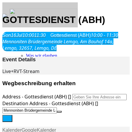
GOTTESDIENST (ABH)
10:00 - 11:30
Son
16
Jul
10:00
11:30
Gottesdienst (ABH)
Über Uns
Mennoniten Brüdergemeinde Lemgo, Am Bauhof 14a,
Lemgo, 32657, Lemgo, DE
Was wir glauben
Event Details
Jesus Christus
Geschichte
Live+RVT-Stream
Neu hier
Wegbeschreibung erhalten
Address - Gottesdienst (ABH) []
Destination Address - Gottesdienst (ABH) []
Veranstaltungen
Kalender
GoogleKalender