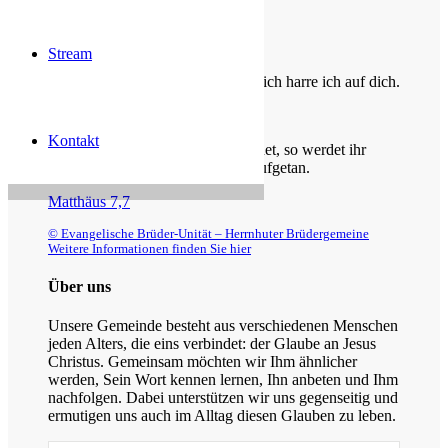
Die Losung von heute
Stream
Du bist der Gott, der mir hilft; täglich harre ich auf dich.
Psalm 25,5
Kontakt
Bittet, so wird euch gegeben; suchet, so werdet ihr
finden; klopfet an, so wird euch aufgetan.
Matthäus 7,7
© Evangelische Brüder-Unität – Herrnhuter Brüdergemeine
Weitere Informationen finden Sie hier
Über uns
Unsere Gemeinde besteht aus verschiedenen Menschen
jeden Alters, die eins verbindet: der Glaube an Jesus
Christus. Gemeinsam möchten wir Ihm ähnlicher
werden, Sein Wort kennen lernen, Ihn anbeten und Ihm
nachfolgen. Dabei unterstützen wir uns gegenseitig und
ermutigen uns auch im Alltag diesen Glauben zu leben.