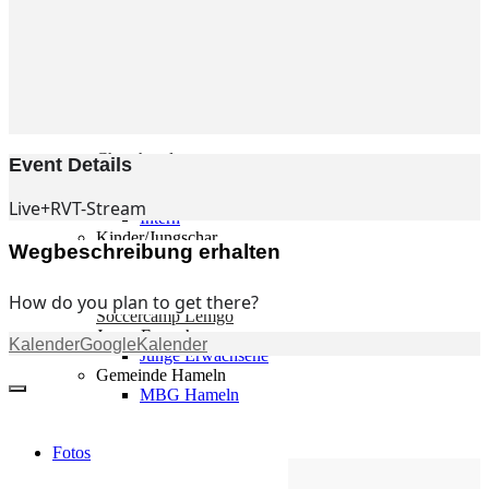
Gemeinde
Gemeinde
Kleingruppen
Weihnachtslieder
Youtube
Churchtools
Event Details
Jugend
Jugend Home
Live+RVT-Stream
Intern
Kinder/Jungschar
Wegbeschreibung erhalten
Gott in deinem Alltag
KiJuTe-Gruppen
Freizeiten 2026
How do you plan to get there?
Soccercamp Lemgo
Junge Erwachsene
Kalender
GoogleKalender
Junge Erwachsene
Gemeinde Hameln
MBG Hameln
Fotos