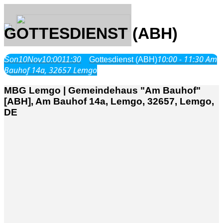
GOTTESDIENST (ABH)
10:00 - 11:30
Am
Son
10
Nov
10:00
11:30
Gottesdienst (ABH)
Über Uns
Bauhof 14a, 32657 Lemgo
MBG Lemgo | Gemeindehaus "Am Bauhof"
Was wir glauben
[ABH], Am Bauhof 14a, Lemgo, 32657, Lemgo,
Jesus Christus
DE
Geschichte
Neu hier
Veranstaltungen