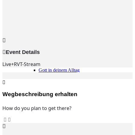
Gemeinde
Gemeinde
Kleingruppen
Weihnachtslieder
Youtube
Churchtools
Jugend
Event Details
Jugend Home
Intern
Live+RVT-Stream
Kinder/Jungschar
Gott in deinem Alltag
KiJuTe-Gruppen
Freizeiten 2026
Soccercamp Lemgo
Junge Erwachsene
Wegbeschreibung erhalten
Junge Erwachsene
Gemeinde Hameln
How do you plan to get there?
MBG Hameln
Fotos