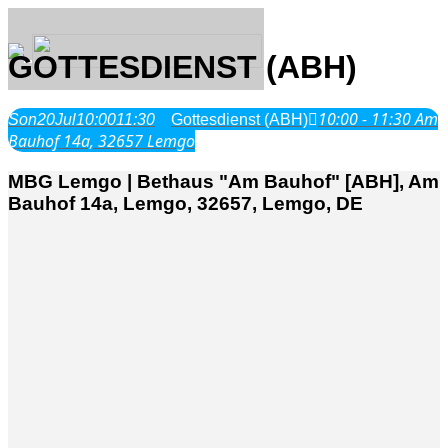
GOTTESDIENST (ABH)
10:00 - 11:30
Am
Son
20
Jul
10:00
11:30
Gottesdienst (ABH)
Über Uns
Bauhof 14a, 32657 Lemgo
MBG Lemgo | Bethaus "Am Bauhof" [ABH], Am
Was wir glauben
Bauhof 14a, Lemgo, 32657, Lemgo, DE
Jesus Christus
Geschichte
Neu hier
Veranstaltungen