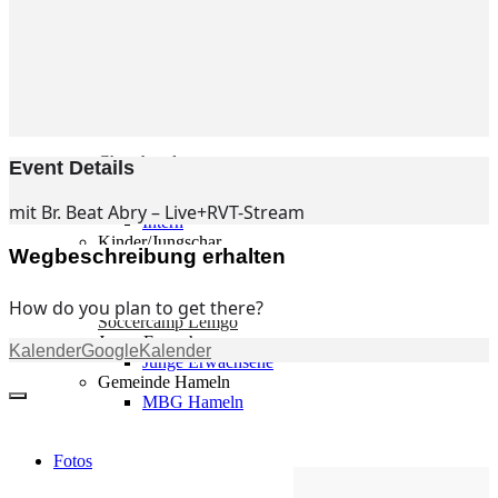
Gemeinde
Gemeinde
Kleingruppen
Weihnachtslieder
Youtube
Churchtools
Event Details
Jugend
Jugend Home
mit Br. Beat Abry – Live+RVT-Stream
Intern
Kinder/Jungschar
Wegbeschreibung erhalten
Gott in deinem Alltag
KiJuTe-Gruppen
Freizeiten 2026
How do you plan to get there?
Soccercamp Lemgo
Junge Erwachsene
Kalender
GoogleKalender
Junge Erwachsene
Gemeinde Hameln
MBG Hameln
Fotos