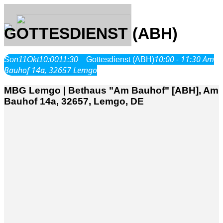
GOTTESDIENST (ABH)
10:00 - 11:30
Am
Son
11
Okt
10:00
11:30
Gottesdienst (ABH)
Über Uns
Bauhof 14a, 32657 Lemgo
MBG Lemgo | Bethaus "Am Bauhof" [ABH], Am
Was wir glauben
Bauhof 14a, 32657, Lemgo, DE
Jesus Christus
Geschichte
Neu hier
Veranstaltungen