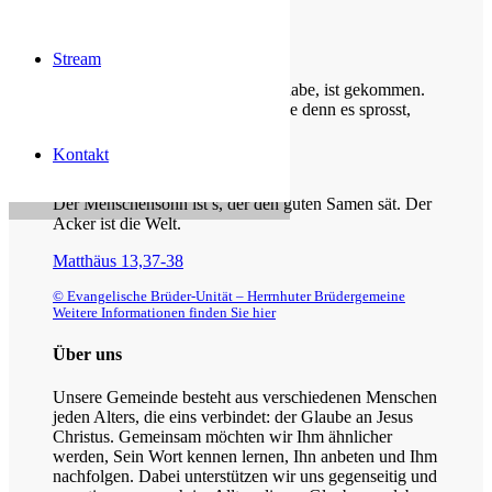
Die Losung von heute
Stream
Siehe, was ich früher verkündigt habe, ist gekommen.
So verkündige ich auch Neues; ehe denn es sprosst,
lasse ich’s euch hören.
Kontakt
Jesaja 42,9
Der Menschensohn ist’s, der den guten Samen sät. Der
Acker ist die Welt.
Matthäus 13,37-38
© Evangelische Brüder-Unität – Herrnhuter Brüdergemeine
Weitere Informationen finden Sie hier
Über uns
Unsere Gemeinde besteht aus verschiedenen Menschen
jeden Alters, die eins verbindet: der Glaube an Jesus
Christus. Gemeinsam möchten wir Ihm ähnlicher
werden, Sein Wort kennen lernen, Ihn anbeten und Ihm
nachfolgen. Dabei unterstützen wir uns gegenseitig und