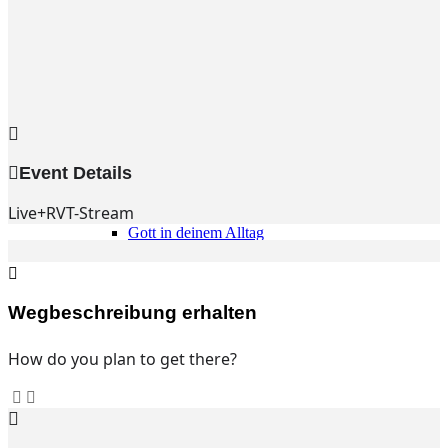
Gemeinde
Gemeinde
Kleingruppen
Weihnachtslieder
Youtube
Churchtools
Jugend
Event Details
Jugend Home
Intern
Live+RVT-Stream
Kinder/Jungschar
Gott in deinem Alltag
KiJuTe-Gruppen
Freizeiten 2026
Soccercamp Lemgo
Junge Erwachsene
Wegbeschreibung erhalten
Junge Erwachsene
Gemeinde Hameln
How do you plan to get there?
MBG Hameln
Fotos