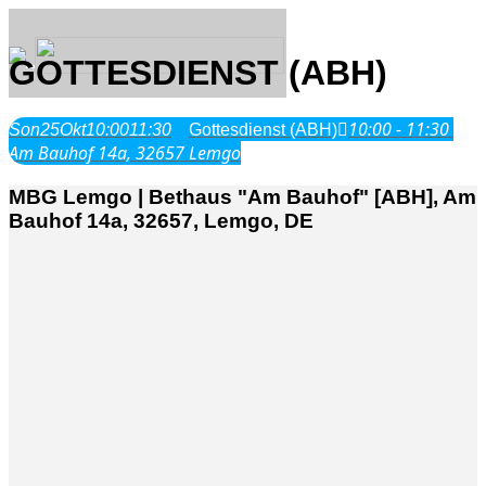
GOTTESDIENST (ABH)
10:00 - 11:30
Son
25
Okt
10:00
11:30
Gottesdienst (ABH)
Über Uns
Am Bauhof 14a, 32657 Lemgo
MBG Lemgo | Bethaus "Am Bauhof" [ABH], Am
Was wir glauben
Bauhof 14a, 32657, Lemgo, DE
Jesus Christus
Geschichte
Neu hier
Veranstaltungen