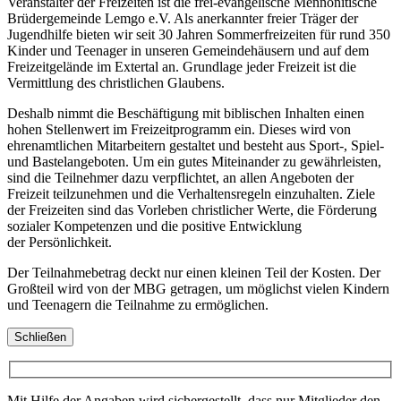
Veranstalter der Freizeiten ist die frei-evangelische Mennonitische
Brüdergemeinde Lemgo e.V. Als anerkannter freier Träger der
Jugendhilfe bieten wir seit 30 Jahren Sommerfreizeiten für rund 350
Kinder und Teenager in unseren Gemeindehäusern und auf dem
Freizeitgelände im Extertal an. Grundlage jeder Freizeit ist die
Vermittlung des christlichen Glaubens.
Deshalb nimmt die Beschäftigung mit biblischen Inhalten einen
hohen Stellenwert im Freizeitprogramm ein. Dieses wird von
ehrenamtlichen Mitarbeitern gestaltet und besteht aus Sport-, Spiel-
und Bastelangeboten. Um ein gutes Miteinander zu gewährleisten,
sind die Teilnehmer dazu verpflichtet, an allen Angeboten der
Freizeit teilzunehmen und die Verhaltensregeln einzuhalten. Ziele
der Freizeiten sind das Vorleben christlicher Werte, die Förderung
sozialer Kompetenzen und die positive Entwicklung
der Persönlichkeit.
Der Teilnahmebetrag deckt nur einen kleinen Teil der Kosten. Der
Großteil wird von der MBG getragen, um möglichst vielen Kindern
und Teenagern die Teilnahme zu ermöglichen.
Schließen
Mit Hilfe der Angaben wird sichergestellt, dass nur Mitglieder den