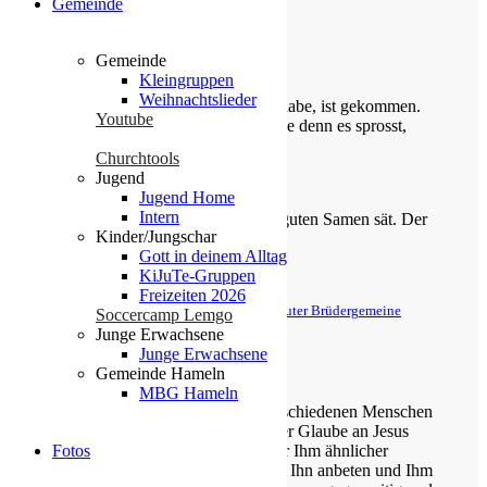
Gemeinde
Gemeinde
Die Losung von heute
Kleingruppen
Weihnachtslieder
Siehe, was ich früher verkündigt habe, ist gekommen.
Youtube
So verkündige ich auch Neues; ehe denn es sprosst,
lasse ich’s euch hören.
Churchtools
Jugend
Jesaja 42,9
Jugend Home
Intern
Der Menschensohn ist’s, der den guten Samen sät. Der
Kinder/Jungschar
Acker ist die Welt.
Gott in deinem Alltag
KiJuTe-Gruppen
Matthäus 13,37-38
Freizeiten 2026
© Evangelische Brüder-Unität – Herrnhuter Brüdergemeine
Soccercamp Lemgo
Weitere Informationen finden Sie hier
Junge Erwachsene
Junge Erwachsene
Über uns
Gemeinde Hameln
MBG Hameln
Unsere Gemeinde besteht aus verschiedenen Menschen
jeden Alters, die eins verbindet: der Glaube an Jesus
Fotos
Christus. Gemeinsam möchten wir Ihm ähnlicher
werden, Sein Wort kennen lernen, Ihn anbeten und Ihm