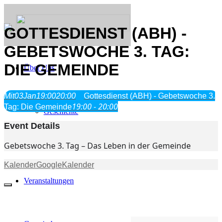
GOTTESDIENST (ABH) -
GEBETSWOCHE 3. TAG:
DIE GEMEINDE
Über Uns
Was wir glauben
Mit
03
Jan
19:00
20:00
Gottesdienst (ABH) - Gebetswoche 3.
Jesus Christus
19:00 - 20:00
Tag: Die Gemeinde
Geschichte
Event Details
Neu hier
Gebetswoche 3. Tag – Das Leben in der Gemeinde
Kalender
GoogleKalender
Veranstaltungen