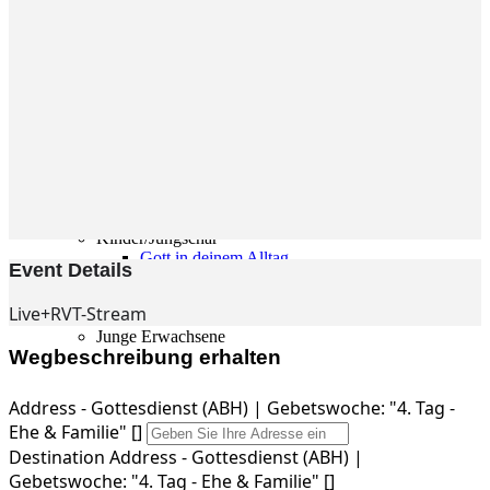
Gemeinde
Gemeinde
Kleingruppen
Weihnachtslieder
Youtube
Churchtools
Jugend
Jugend Home
Intern
Kinder/Jungschar
Gott in deinem Alltag
Event Details
KiJuTe-Gruppen
Freizeiten 2026
Live+RVT-Stream
Soccercamp Lemgo
Junge Erwachsene
Wegbeschreibung erhalten
Junge Erwachsene
Gemeinde Hameln
MBG Hameln
Address - Gottesdienst (ABH) | Gebetswoche: "4. Tag -
Ehe & Familie" []
Fotos
Destination Address - Gottesdienst (ABH) |
Gebetswoche: "4. Tag - Ehe & Familie" []