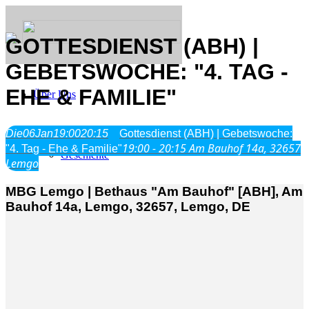
GOTTESDIENST (ABH) |
GEBETSWOCHE: "4. TAG -
EHE & FAMILIE"
Über Uns
Was wir glauben
Die
06
Jan
19:00
20:15
Gottesdienst (ABH) | Gebetswoche:
Jesus Christus
19:00 - 20:15
Am Bauhof 14a, 32657
"4. Tag - Ehe & Familie"
Geschichte
Lemgo
MBG Lemgo | Bethaus "Am Bauhof" [ABH], Am
Neu hier
Bauhof 14a, Lemgo, 32657, Lemgo, DE
Veranstaltungen