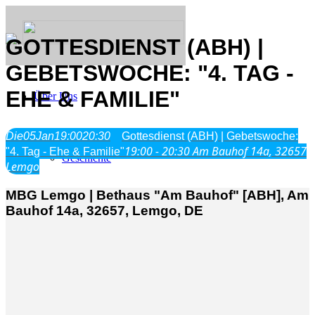
GOTTESDIENST (ABH) |
GEBETSWOCHE: "4. TAG -
EHE & FAMILIE"
Über Uns
Was wir glauben
Die
05
Jan
19:00
20:30
Gottesdienst (ABH) | Gebetswoche:
Jesus Christus
19:00 - 20:30
Am Bauhof 14a, 32657
"4. Tag - Ehe & Familie"
Geschichte
Lemgo
MBG Lemgo | Bethaus "Am Bauhof" [ABH], Am
Neu hier
Bauhof 14a, 32657, Lemgo, DE
Veranstaltungen