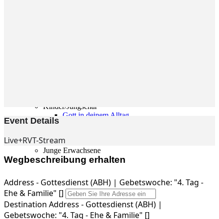
Gemeinde
Gemeinde
Kleingruppen
Weihnachtslieder
Youtube
Churchtools
Jugend
Jugend Home
Intern
Kinder/Jungschar
Gott in deinem Alltag
Event Details
KiJuTe-Gruppen
Freizeiten 2026
Live+RVT-Stream
Soccercamp Lemgo
Junge Erwachsene
Wegbeschreibung erhalten
Junge Erwachsene
Gemeinde Hameln
MBG Hameln
Address - Gottesdienst (ABH) | Gebetswoche: "4. Tag -
Ehe & Familie" []
Fotos
Destination Address - Gottesdienst (ABH) |
Gebetswoche: "4. Tag - Ehe & Familie" []