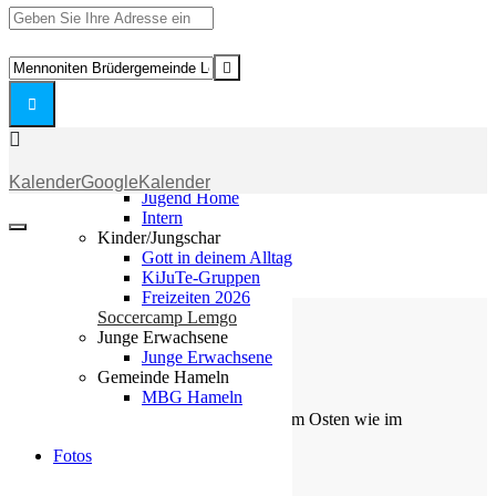
Gemeinde
Address
-
Gemeinde
Gottesdienst
Destination
Kleingruppen
(ABH)
Address
Weihnachtslieder
-
-
Youtube
Prediger-
Gottesdienst
Churchtools
Einsegnung
(ABH)
Jugend
Kalender
GoogleKalender
[]
-
Jugend Home
Prediger-
Intern
Einsegnung
Kinder/Jungschar
Gott in deinem Alltag
[]
KiJuTe-Gruppen
Freizeiten 2026
Soccercamp Lemgo
Junge Erwachsene
Junge Erwachsene
Die Losung von heute
Gemeinde Hameln
MBG Hameln
Du machst fröhlich, was da lebet im Osten wie im
Westen.
Fotos
Psalm 65,9