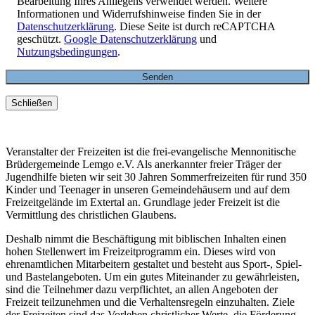
Bearbeitung Ihres Anliegens verwendet werden. Weitere
Informationen und Widerrufshinweise finden Sie in der
Datenschutzerklärung
. Diese Seite ist durch reCAPTCHA
geschützt.
Google Datenschutzerklärung
und
Nutzungsbedingungen
.
Schließen
Veranstalter der Freizeiten ist die frei-evangelische Mennonitische
Brüdergemeinde Lemgo e.V. Als anerkannter freier Träger der
Jugendhilfe bieten wir seit 30 Jahren Sommerfreizeiten für rund 350
Kinder und Teenager in unseren Gemeindehäusern und auf dem
Freizeitgelände im Extertal an. Grundlage jeder Freizeit ist die
Vermittlung des christlichen Glaubens.
Deshalb nimmt die Beschäftigung mit biblischen Inhalten einen
hohen Stellenwert im Freizeitprogramm ein. Dieses wird von
ehrenamtlichen Mitarbeitern gestaltet und besteht aus Sport-, Spiel-
und Bastelangeboten. Um ein gutes Miteinander zu gewährleisten,
sind die Teilnehmer dazu verpflichtet, an allen Angeboten der
Freizeit teilzunehmen und die Verhaltensregeln einzuhalten. Ziele
der Freizeiten sind das Vorleben christlicher Werte, die Förderung