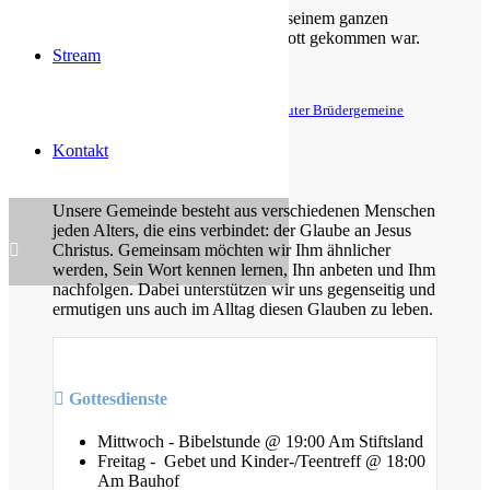
Der Kerkermeister freute sich mit seinem ganzen
Hause, dass er zum Glauben an Gott gekommen war.
Stream
Apostelgeschichte 16,34
© Evangelische Brüder-Unität – Herrnhuter Brüdergemeine
Weitere Informationen finden Sie hier
Kontakt
Über uns
Unsere Gemeinde besteht aus verschiedenen Menschen
jeden Alters, die eins verbindet: der Glaube an Jesus
Christus. Gemeinsam möchten wir Ihm ähnlicher
werden, Sein Wort kennen lernen, Ihn anbeten und Ihm
nachfolgen. Dabei unterstützen wir uns gegenseitig und
ermutigen uns auch im Alltag diesen Glauben zu leben.
Gottesdienste
Mittwoch - Bibelstunde @ 19:00 Am Stiftsland
Freitag - Gebet und Kinder-/Teentreff @ 18:00
Am Bauhof