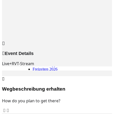
Gemeinde
Gemeinde
Kleingruppen
Weihnachtslieder
Youtube
Churchtools
Jugend
Jugend Home
Intern
Event Details
Kinder/Jungschar
Gott in deinem Alltag
Live+RVT-Stream
KiJuTe-Gruppen
Freizeiten 2026
Soccercamp Lemgo
Junge Erwachsene
Junge Erwachsene
Gemeinde Hameln
Wegbeschreibung erhalten
MBG Hameln
How do you plan to get there?
Fotos