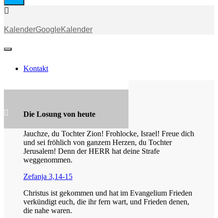
Gottesdienst
(ASL)
Stream
Kalender
GoogleKalender
[]
Kontakt
Die Losung von heute
Jauchze, du Tochter Zion! Frohlocke, Israel! Freue dich
und sei fröhlich von ganzem Herzen, du Tochter
Jerusalem! Denn der HERR hat deine Strafe
weggenommen.
Zefanja 3,14-15
Christus ist gekommen und hat im Evangelium Frieden
verkündigt euch, die ihr fern wart, und Frieden denen,
die nahe waren.