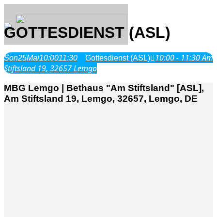
GOTTESDIENST (ASL)
10:00 - 11:30
Am
Son
25
Mai
10:00
11:30
Gottesdienst (ASL)
Über Uns
Stiftsland 19, 32657 Lemgo
MBG Lemgo | Bethaus "Am Stiftsland" [ASL],
Was wir glauben
Am Stiftsland 19, Lemgo, 32657, Lemgo, DE
Jesus Christus
Geschichte
Neu hier
Veranstaltungen