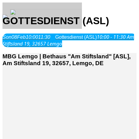
GOTTESDIENST (ASL)
10:00 - 11:30
Am
Son
08
Feb
10:00
11:30
Gottesdienst (ASL)
Über Uns
Stiftsland 19, 32657 Lemgo
MBG Lemgo | Bethaus "Am Stiftsland" [ASL],
Was wir glauben
Am Stiftsland 19, 32657, Lemgo, DE
Jesus Christus
Geschichte
Neu hier
Veranstaltungen