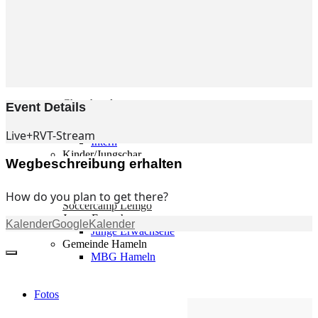
Gemeinde
Gemeinde
Kleingruppen
Weihnachtslieder
Youtube
Churchtools
Event Details
Jugend
Jugend Home
Live+RVT-Stream
Intern
Kinder/Jungschar
Wegbeschreibung erhalten
Gott in deinem Alltag
KiJuTe-Gruppen
Freizeiten 2026
How do you plan to get there?
Soccercamp Lemgo
Junge Erwachsene
Kalender
GoogleKalender
Junge Erwachsene
Gemeinde Hameln
MBG Hameln
Fotos