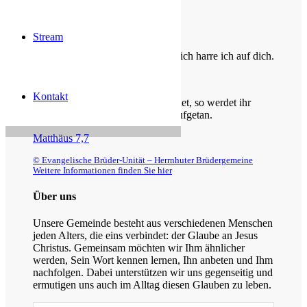
Die Losung von heute
Stream
Du bist der Gott, der mir hilft; täglich harre ich auf dich.
Psalm 25,5
Kontakt
Bittet, so wird euch gegeben; suchet, so werdet ihr
finden; klopfet an, so wird euch aufgetan.
Matthäus 7,7
© Evangelische Brüder-Unität – Herrnhuter Brüdergemeine
Weitere Informationen finden Sie hier
Über uns
Unsere Gemeinde besteht aus verschiedenen Menschen
jeden Alters, die eins verbindet: der Glaube an Jesus
Christus. Gemeinsam möchten wir Ihm ähnlicher
werden, Sein Wort kennen lernen, Ihn anbeten und Ihm
nachfolgen. Dabei unterstützen wir uns gegenseitig und
ermutigen uns auch im Alltag diesen Glauben zu leben.