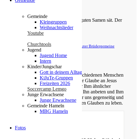
Gemeinde
Jesaja 42,9
Gemeinde
Der Menschensohn ist’s, der den guten Samen sät. Der
Kleingruppen
Acker ist die Welt.
Weihnachtslieder
Youtube
Matthäus 13,37-38
Churchtools
© Evangelische Brüder-Unität – Herrnhuter Brüdergemeine
Jugend
Weitere Informationen finden Sie hier
Jugend Home
Intern
Über uns
Kinder/Jungschar
Gott in deinem Alltag
Unsere Gemeinde besteht aus verschiedenen Menschen
KiJuTe-Gruppen
jeden Alters, die eins verbindet: der Glaube an Jesus
Freizeiten 2026
Christus. Gemeinsam möchten wir Ihm ähnlicher
Soccercamp Lemgo
werden, Sein Wort kennen lernen, Ihn anbeten und Ihm
Junge Erwachsene
nachfolgen. Dabei unterstützen wir uns gegenseitig und
Junge Erwachsene
ermutigen uns auch im Alltag diesen Glauben zu leben.
Gemeinde Hameln
MBG Hameln
Fotos
Gottesdienste