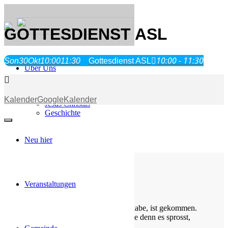
GOTTESDIENST ASL
10:00 - 11:30
Son
30
Okt
10:00
11:30
Gottesdienst ASL
Über Uns
Was wir glauben
Kalender
GoogleKalender
Jesus Christus
Geschichte
Neu hier
Veranstaltungen
Die Losung von heute
Siehe, was ich früher verkündigt habe, ist gekommen.
So verkündige ich auch Neues; ehe denn es sprosst,
lasse ich’s euch hören.