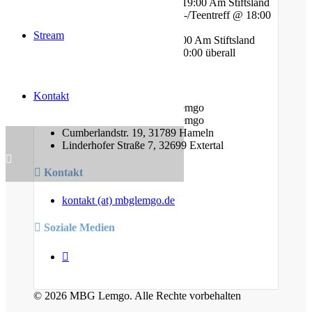
Mittwoch - Bibelstunde @ 19:00 Am Stiftsland
Freitag - Gebet und Kinder-/Teentreff @ 18:00
Am Bauhof
Stream
Freitag - Jugendtreff @ 20:00 Am Stiftsland
Sonntag - Gottesdienst @ 10:00 überall
Standorte
Kontakt
Am Bauhof 14A, 32657 Lemgo
Am Stiftsland 19, 32657 Lemgo
Cumberlandstr. 19, 31789 Hameln
Linderhofer Straße 7, 32699 Extertal
Kontakt
kontakt (at) mbglemgo.de
Soziale Medien
© 2026 MBG Lemgo. Alle Rechte vorbehalten