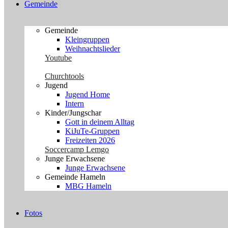
Gemeinde
Gemeinde
Kleingruppen
Weihnachtslieder
Youtube
Churchtools
Jugend
Jugend Home
Intern
Kinder/Jungschar
Gott in deinem Alltag
KiJuTe-Gruppen
Freizeiten 2026
Soccercamp Lemgo
Junge Erwachsene
Junge Erwachsene
Gemeinde Hameln
MBG Hameln
Fotos