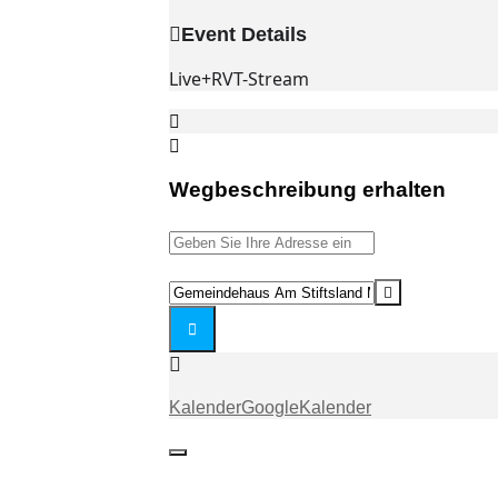
Event Details
Live+RVT-Stream
Wegbeschreibung erhalten
Address
-
Gottesdienst
Destination
(ASL)
Address
[]
-
Gottesdienst
(ASL)
Kalender
GoogleKalender
[]