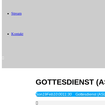
Stream
Kontakt
GOTTESDIENST (A
Son
19
Feb
10:00
11:30
Gottesdienst (AS