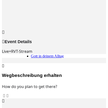
Gemeinde
Gemeinde
Kleingruppen
Weihnachtslieder
Youtube
Churchtools
Jugend
Event Details
Jugend Home
Intern
Live+RVT-Stream
Kinder/Jungschar
Gott in deinem Alltag
KiJuTe-Gruppen
Freizeiten 2026
Soccercamp Lemgo
Junge Erwachsene
Wegbeschreibung erhalten
Junge Erwachsene
Gemeinde Hameln
How do you plan to get there?
MBG Hameln
Fotos