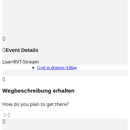
Gemeinde
Gemeinde
Kleingruppen
Weihnachtslieder
Youtube
Churchtools
Jugend
Event Details
Jugend Home
Intern
Live+RVT-Stream
Kinder/Jungschar
Gott in deinem Alltag
KiJuTe-Gruppen
Freizeiten 2026
Soccercamp Lemgo
Junge Erwachsene
Wegbeschreibung erhalten
Junge Erwachsene
Gemeinde Hameln
How do you plan to get there?
MBG Hameln
Fotos