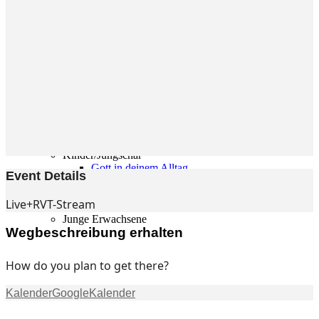
Gemeinde
Gemeinde
Kleingruppen
Weihnachtslieder
Youtube
Churchtools
Jugend
Jugend Home
Intern
Kinder/Jungschar
Gott in deinem Alltag
Event Details
KiJuTe-Gruppen
Freizeiten 2026
Live+RVT-Stream
Soccercamp Lemgo
Junge Erwachsene
Wegbeschreibung erhalten
Junge Erwachsene
Gemeinde Hameln
MBG Hameln
How do you plan to get there?
Kalender
GoogleKalender
Fotos