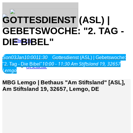
GOTTESDIENST (ASL) |
GEBETSWOCHE: "2. TAG -
DIE BIBEL"
Über Uns
Was wir glauben
Son
03
Jan
10:00
11:30
Gottesdienst (ASL) | Gebetswoche:
Jesus Christus
10:00 - 11:30
Am Stiftsland 19, 32657
"2. Tag - Die Bibel"
Geschichte
Lemgo
MBG Lemgo | Bethaus "Am Stiftsland" [ASL],
Neu hier
Am Stiftsland 19, 32657, Lemgo, DE
Veranstaltungen