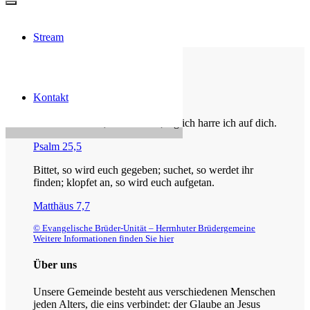
Stream
Die Losung von heute
Kontakt
Du bist der Gott, der mir hilft; täglich harre ich auf dich.
Psalm 25,5
Bittet, so wird euch gegeben; suchet, so werdet ihr
finden; klopfet an, so wird euch aufgetan.
Matthäus 7,7
© Evangelische Brüder-Unität – Herrnhuter Brüdergemeine
Weitere Informationen finden Sie hier
Über uns
Unsere Gemeinde besteht aus verschiedenen Menschen
jeden Alters, die eins verbindet: der Glaube an Jesus