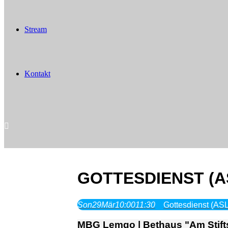
Stream
Kontakt
GOTTESDIENST (A
Son
29
Mär
10:00
11:30
Gottesdienst (AS
MBG Lemgo | Bethaus "Am Stifts