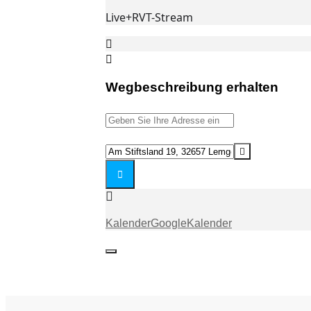
Live+RVT-Stream
Wegbeschreibung erhalten
Address
-
Gottesdienst
Destination
(ASL)
Address
|
-
Palmsonntag
Gottesdienst
[]
(ASL)
Kalender
GoogleKalender
|
Palmsonntag
[]