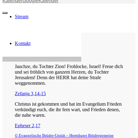
Kalender
GoogleKalender
Stream
Kontakt
Die Losung von heute
Jauchze, du Tochter Zion! Frohlocke, Israel! Freue dich
und sei fröhlich von ganzem Herzen, du Tochter
Jerusalem! Denn der HERR hat deine Strafe
weggenommen.
Zefanja 3,14-15
Christus ist gekommen und hat im Evangelium Frieden
verkündigt euch, die ihr fern wart, und Frieden denen,
die nahe waren.
Epheser 2,17
© Evangelische Brüder-Unität – Herrnhuter Brüdergemeine