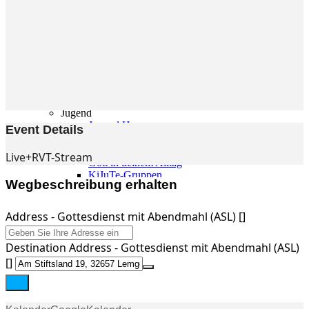
Gemeinde
Gemeinde
Kleingruppen
Weihnachtslieder
Youtube
Churchtools
Jugend
Jugend Home
Event Details
Intern
Kinder/Jungschar
Live+RVT-Stream
Gott in deinem Alltag
KiJuTe-Gruppen
Wegbeschreibung erhalten
Freizeiten 2026
Soccercamp Lemgo
Junge Erwachsene
Address - Gottesdienst mit Abendmahl (ASL) []
Junge Erwachsene
Gemeinde Hameln
Destination Address - Gottesdienst mit Abendmahl (ASL)
MBG Hameln
[]
Fotos