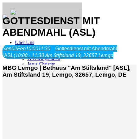
GOTTESDIENST MIT
ABENDMAHL (ASL)
Über Uns
Son
02
Feb
10:00
11:30
Gottesdienst mit Abendmahl
10:00 - 11:30
Am Stiftsland 19, 32657 Lemgo
(ASL)
Was wir glauben
Jesus Christus
MBG Lemgo | Bethaus "Am Stiftsland" [ASL],
Geschichte
Am Stiftsland 19, Lemgo, 32657, Lemgo, DE
Neu hier
Veranstaltungen