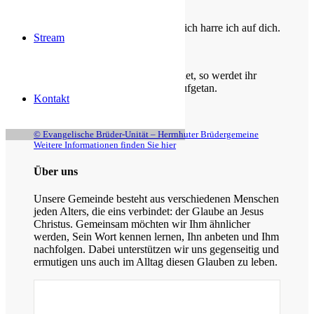
Du bist der Gott, der mir hilft; täglich harre ich auf dich.
Stream
Psalm 25,5
Bittet, so wird euch gegeben; suchet, so werdet ihr
finden; klopfet an, so wird euch aufgetan.
Kontakt
Matthäus 7,7
© Evangelische Brüder-Unität – Herrnhuter Brüdergemeine
Weitere Informationen finden Sie hier
Über uns
Unsere Gemeinde besteht aus verschiedenen Menschen
jeden Alters, die eins verbindet: der Glaube an Jesus
Christus. Gemeinsam möchten wir Ihm ähnlicher
werden, Sein Wort kennen lernen, Ihn anbeten und Ihm
nachfolgen. Dabei unterstützen wir uns gegenseitig und
ermutigen uns auch im Alltag diesen Glauben zu leben.