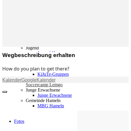
Gemeinde
Gemeinde
Kleingruppen
Weihnachtslieder
Youtube
Churchtools
Jugend
Jugend Home
Wegbeschreibung erhalten
Intern
Kinder/Jungschar
How do you plan to get there?
Gott in deinem Alltag
KiJuTe-Gruppen
Freizeiten 2026
Kalender
GoogleKalender
Soccercamp Lemgo
Junge Erwachsene
Junge Erwachsene
Gemeinde Hameln
MBG Hameln
Fotos
Die Losung von heute