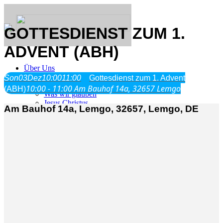
GOTTESDIENST ZUM 1.
ADVENT (ABH)
Über Uns
Son
03
Dez
10:00
11:00
Gottesdienst zum 1. Advent
10:00 - 11:00
Am Bauhof 14a, 32657 Lemgo
(ABH)
Was wir glauben
Jesus Christus
Am Bauhof 14a, Lemgo, 32657, Lemgo, DE
Geschichte
Neu hier
Veranstaltungen