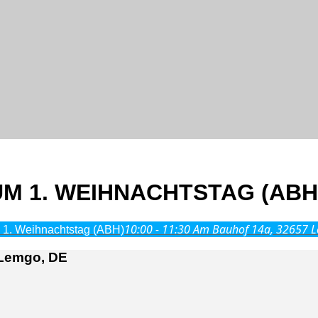
M 1. WEIHNACHTSTAG (ABH
10:00 - 11:30
Am Bauhof 14a, 32657 
 1. Weihnachtstag (ABH)
 Lemgo, DE